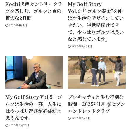
Kochi黒潮カントリークラ
My Golf Story
ブを楽しむ、ゴルフと食の
Vol.6「“ゴルフ寿命”を伸
贅沢な2日間
ばす生活をデザインしてい
きたい。半世紀続けてき
2025年4月1日
て、やっぱりゴルフは良い
なと感じています」
2025年3月31日
My Golf Story Vol.5「ゴ
プロキャディと歩む特別な
ルフは生活の一部。人生に
時間―2025年1月 ＠セブン
はやっぱり遊びが必要だと
ハンドレッドクラブ
思うんです」
2025年2月9日
2025年3月28日